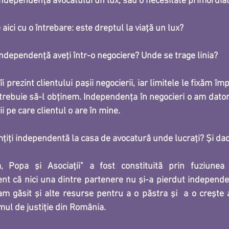
ndependența avocatului un lux, sau o necesitate primordial
ici cu o întrebare: este dreptul la viaţă un lux?
ndependență aveți într-o negociere? Unde se trage linia?
i prezint clientului paşii negocierii, iar limitele le fixăm împ
 trebuie să-l obţinem. Independenţa în negocieri o am datori
i pe care clientul o are în mine.
țiți independentă la casa de avocatură unde lucrați? Și dac
 Popa şi Asociaţii" a fost constituită prin fuziunea 
nt că nici una dintre partenere nu şi-a pierdut independe
am găsit şi alte resurse pentru a o păstra şi  a o creşte at
temul de justiţie din România.