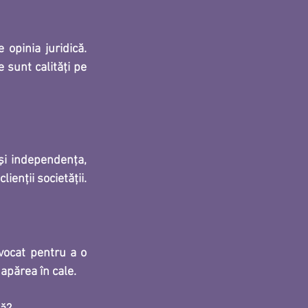
opinia juridică. 
sunt calităţi pe 
şi independenţa, 
lienţii societăţii.
vocat pentru a o 
 apărea în cale.