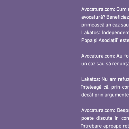
Avocatura.com: Cum re
avocatură? Beneficiaz
primească un caz sau s
Lakatos:
 Independenţa
Popa şi Asociaţii" este 
Avocatura.com: Au fos
un caz sau să renunțaț
Lakatos:
 Nu am refuza
înţeleagă că, prin co
decât prin argumente 
Avocatura.com: Desp
poate discuta în co
întrebare aproape ret