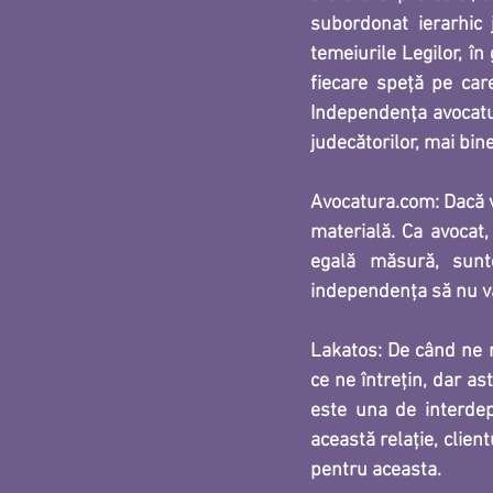
subordonat ierarhic j
temeiurile Legilor, în
fiecare speţă pe car
Independenţa avocatul
judecătorilor, mai bin
Avocatura.com: Dacă 
materială. Ca avocat, 
egală măsură, sunte
independența să nu vă
Lakatos: 
De când ne n
ce ne întreţin, dar as
este una de interdep
această relaţie, client
pentru aceasta.