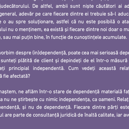
udecătorului. De altfel, ambii sunt nişte căutători ai ad
 general, adevăr pe care fiecare dintre ei trebuie să-l aduc
e o au spre soluţionare, astfel că nu este posibilă o ata
ui nu o menţinem, ea există şi fiecare dintre noi doar o ma
e, sau mai puţin bine, în funcţie de cunoştinţele acumulate.
vorbim despre (in)dependență, poate cea mai serioasă depe
sunteți plătită de client și depindeți de el într-o măsură s
ți principial independentă. Cum vedeți această relație
 fie afectată?
aştem, ne aflăm într-o stare de dependenţă materială faţ
ta nu ne ştirbeşte cu nimic independenţa, ca oameni. Relaţia
endenţă, şi nu de dependenţă. Fiecare dintre părţi este 
ul are parte de consultanţă juridică de înaltă calitate, iar avo