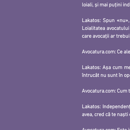
loiali, și mai puțini i
Lakatos: 
Spun «nu», c
Loialitatea avocatului
care avocaţii ar trebui 
Avocatura.com: Ce aleg
Lakatos: 
Aşa cum menţ
întrucât nu sunt în opo
Avocatura.com: Cum tre
Lakatos: 
Independenţa
avea, cred că te naşti 