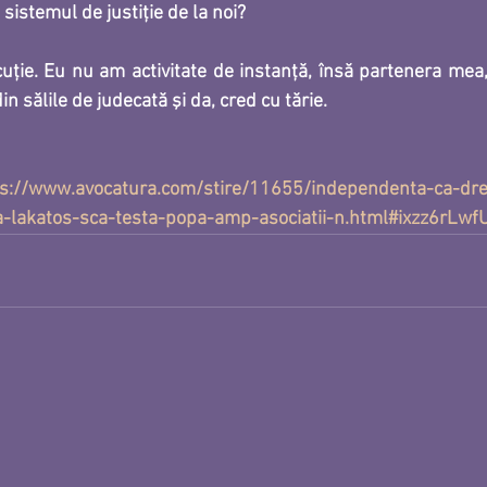
sistemul de justiție de la noi?
cuţie. Eu nu am activitate de instanţă, însă partenera mea,
n sălile de judecată şi da, cred cu tărie.
ps://www.avocatura.com/stire/11655/independenta-ca-dre
lakatos-sca-testa-popa-amp-asociatii-n.html#ixzz6rLwf