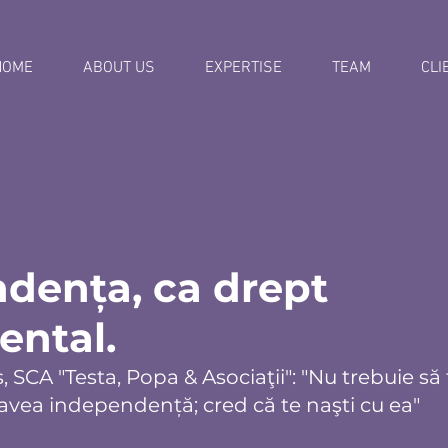
HOME
ABOUT US
EXPERTISE
TEAM
CLI
dența, ca drept
ntal.
SCA "Testa, Popa & Asociaţii": "Nu trebuie să 
avea independență; cred că te naşti cu ea"