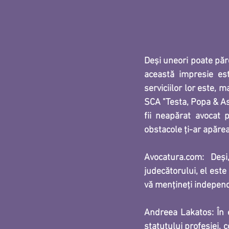
Deși uneori poate păre
această impresie est
serviciilor lor este,
SCA "Testa, Popa & Aso
fii neapărat avocat p
obstacole ţi-ar apărea 
Avocatura.com: Deși,
judecătorului, el este
vă mențineți independe
Andreea Lakatos: 
În 
statutului profesiei, c