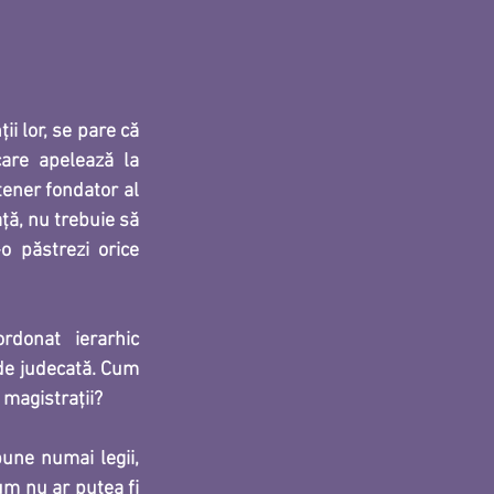
i lor, se pare că 
are apelează la 
ener fondator al 
ţă, nu trebuie să 
o păstrezi orice 
rdonat ierarhic 
 de judecată. Cum 
 magistrații?
une numai legii, 
um nu ar putea fi 