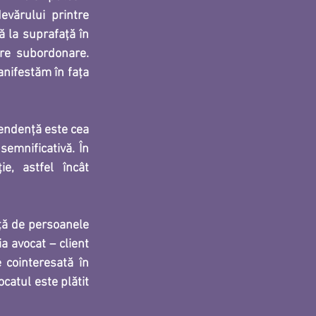
evărului printre 
ă la suprafaţă în 
re subordonare. 
nifestăm în faţa 
ndență este cea 
emnificativă. În 
, astfel încât 
ă de persoanele 
 avocat – client 
cointeresată în 
catul este plătit 