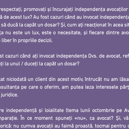
spectați, promovați și încurajați independența avocaților 
ă de acest lux? Au fost cazuri când au invocat independența 
ă ducă la capăt un dosar? Și, cum ați reacționat în acea si
 nu este un lux, este o necesitate, şi fiecare dintre avoc
liber în propriile decizii.
t cazuri când ați invocat independența Dvs. de avocat, ref
i la unul / duceți la capăt un dosar?
t niciodată un client din acest motiv, întrucât nu am lăsat
nsultanţa pe care o oferim, am putea leza interesele părţii
juridice.
re independență și 
loialitate (tema lunii octombrie pe A
mparație. În ce moment spuneți «nu», ca avocat? Și, vă
orică: nu cumva avocații au faimă proastă, tocmai pentru 