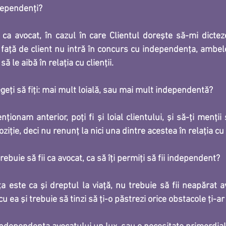
ndependenți?
a avocat, în cazul în care Clientul doreşte să-mi dicteze 
 faţă de client nu intră în concurs cu independenţa, ambele 
să le aibă în relaţia cu clienţii.
eți să fiți: mai mult loială, sau mai mult independentă?
ionam anterior, poţi fi şi loial clientului, şi să-ţi menţii 
ziţie, deci nu renunţ la nici una dintre acestea în relaţia cu c
buie să fii ca avocat, ca să îți permiți să fii independent?
 este ca şi dreptul la viaţă, nu trebuie să fii neapărat a
cu ea şi trebuie să tinzi să ţi-o păstrezi orice obstacole ţi-ar