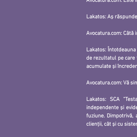
Avocatura.com: Este i
Lakatos: 
Aş răspunde a
Avocatura.com: Câtă i
Lakatos:
 Întotdeauna î
de rezultatul pe care
acumulate şi încrederi
Avocatura.com: Vă sim
Lakatos:
 SCA "Testa,
independente şi evide
fuziune. Dimpotrivă, 
clienţii, cât şi cu sis