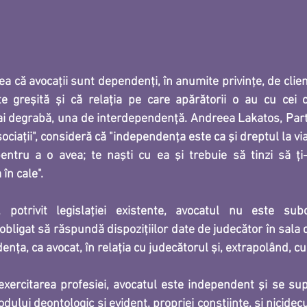
a că avocații sunt dependenți, în anumite privințe, de clienți
e greșită și că relația pe care apărătorii o au cu cei c
 mai degrabă, una de interdependență. Andreea Lakatos, Part
ciaţii", consideră că "independenţa este ca şi dreptul la via
entru a o avea; te naşti cu ea şi trebuie să tinzi să ţi-
în cale".
 potrivit legislației existente, avocatul nu este subo
 obligat să răspundă dispozițiilor date de judecător în sala
nța, ca avocat, în relația cu judecătorul și, extrapolând, cu
exercitarea profesiei, avocatul este independent şi se sup
odului deontologic şi evident, propriei conştiinţe, şi nicidec