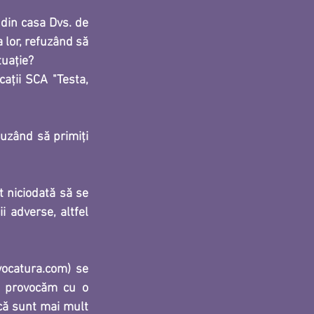
din casa Dvs. de 
lor, refuzând să 
tuație?
aţii SCA "Testa, 
uzând să primiți 
 niciodată să se 
 adverse, altfel 
vocatura.com)
 se 
 provocăm cu o 
că sunt mai mult 