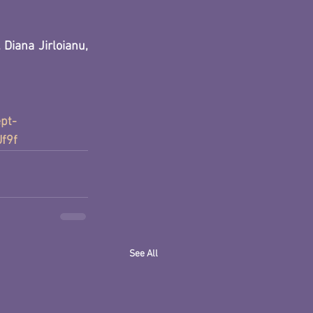
 
Diana Jirloianu
, 
pt-
Uf9f
See All