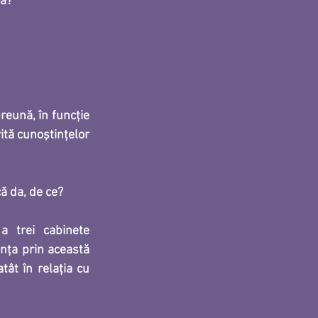
ă? 
reună, în funcţie 
tă cunoştinţelor 
ă da, de ce?
a trei cabinete 
nţa prin această 
ât în relaţia cu 