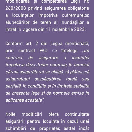
modificarea și completarea Legii nr. 
260/2008 privind asigurarea obligatorie 
a locuințelor împotriva cutremurelor, 
alunecărilor de teren și inundațiilor a 
intrat în vigoare din 11 noiembrie 2023. 
Conform art. 2 din Legea menționată, 
prin contract PAD se înțelege „
un 
contract de asigurare a locuinţei 
împotriva dezastrelor naturale, în temeiul 
căruia asigurătorul se obligă să plătească 
asiguratului despăgubirea totală sau 
parţială, în condiţiile şi în limitele stabilite 
de prezenta lege şi de normele emise în 
aplicarea acesteia”
.
Noile modificări oferă continuitate 
asigurării pentru locuințe în cazul unei 
schimbări de proprietar, astfel încât 