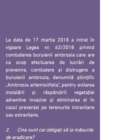
La data de 17 martie 2018 a intrat în 
vigoare Legea nr. 62/2018 privind 
combaterea buruienii ambrosia care are 
ca scop efectuarea de lucrări de 
prevenire, combatere şi distrugere a 
buruienii ambrozia, denumită ştiinţific 
„Ambrosia artemisiifolia”, pentru evitarea 
instalării şi răspândirii vegetaţiei 
adventive invazive şi eliminarea ei în 
cazul prezenţei pe terenurile intravilane 
sau extravilane.
2.      Cine sunt cei obligați să ia măsurile 
de eradicare?