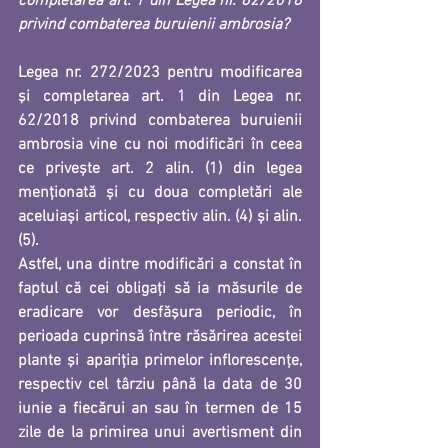
completarea art. 1 din Legea nr. 62/2018 
privind combaterea buruienii ambrosia?
Legea nr. 272/2023 pentru modificarea 
şi completarea art. 1 din Legea nr. 
62/2018 privind combaterea buruienii 
ambrosia vine cu noi modificări în ceea 
ce privește art. 2 alin. (1) din legea 
menționată și cu doua completări ale 
aceluiași articol, respectiv alin. (4) și alin. 
(5). 
Astfel, una dintre modificări a constat în 
faptul că cei obligați să ia măsurile de 
eradicare vor desfăşura periodic, în 
perioada cuprinsă între răsărirea acestei 
plante şi apariţia primelor inflorescenţe, 
respectiv cel târziu până la data de 30 
iunie a fiecărui an sau în termen de 15 
zile de la primirea unui avertisment din 