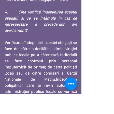
cărora le incumbă obligația în cauză. 
4.      Cine verifică îndeplinirea acestei 
obligații și ce se întâmplă în caz de 
nerespectare a prevederilor din 
avertisment?
Verificarea îndeplinirii acestei obligații se 
face de către autorităţile administraţiei 
publice locale pe a căror rază teritorială 
se face controlul prin personal 
împuternicit de primar, de către poliţişti 
locali sau de către comisari ai Gărzii 
Naţionale de Mediu.Îndeplinirea 
obligaţiilor care le revin autorităţilor 
administraţiei publice locale se verifică 
de către specialişti desemnaţi de 
Instituţia Prefectului, care au şi 
competenţa de a sancţiona 