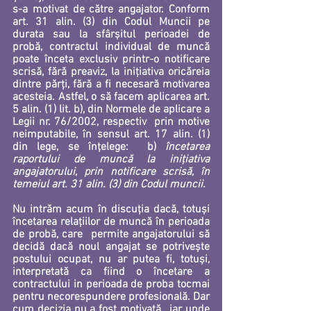
s-a motivat de către angajator. 
Conform 
art. 31 alin. (3) din Codul Muncii pe 
durata sau la sfârșitul perioadei de 
probă, contractul individual de muncă 
poate înceta exclusiv printr-o notificare 
scrisă, fără preaviz, la inițiativa oricăreia 
dintre părți, fără a fi necesară motivarea 
acesteia.
 Astfel, o să facem aplicarea art. 
5 alin. (1) lit. b), din Normele de aplicare a 
Legii nr. 76/2002, respectiv  
prin motive 
neimputabile, în sensul art. 17 alin. (1) 
din lege, se înțelege:  b) 
încetarea 
raportului de muncă la inițiativa 
angajatorului, prin notificare scrisă, în 
temeiul art. 31 alin. (3) din Codul muncii.
Nu intrăm acum în discuția dacă, totuși 
încetarea relațiilor de muncă în perioada 
de probă, care  permite angajatorului să 
decidă dacă noul angajat se potrivește 
postului ocupat, nu ar putea fi, totuși, 
interpretată ca fiind o încetare a 
contractului in perioada de proba tocmai 
pentru necorespundere profesională. Dar 
cum decizia nu a fost motivată , iar unde 