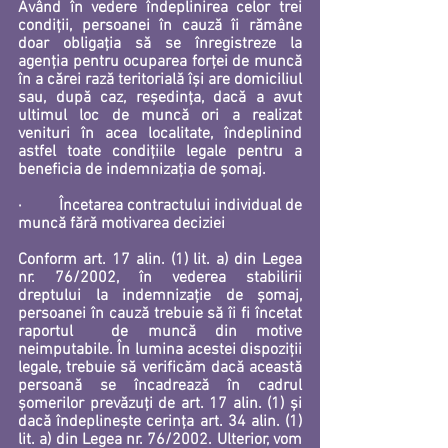
Având în vedere îndeplinirea celor trei 
condiții, persoanei în cauză îi rămâne 
doar obligația să se înregistreze la 
agenția pentru ocuparea forței de muncă 
în a cărei rază teritorială își are domiciliul 
sau, după caz, reședința, dacă a avut 
ultimul loc de muncă ori a realizat 
venituri în acea localitate, îndeplinind 
astfel toate condițiile legale pentru a 
beneficia de indemnizația de șomaj. 
·         
Încetarea contractului individual de 
muncă fără motivarea deciziei
Conform art. 17 alin. (1) lit. a) din Legea 
nr. 76/2002, în vederea stabilirii 
dreptului la indemnizație de șomaj, 
persoanei în cauză trebuie să îi fi încetat 
raportul  de muncă din motive 
neimputabile
. În lumina acestei dispoziții 
legale, trebuie să verificăm dacă această 
persoană se încadrează în cadrul 
șomerilor prevăzuți de art. 17 alin. (1) și 
dacă îndeplinește cerința art. 34 alin. (1) 
lit. a) din Legea nr. 76/2002. Ulterior, vom 