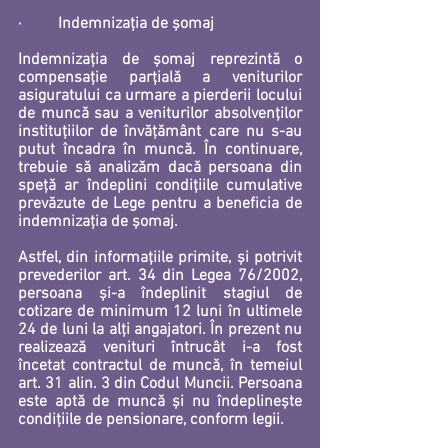
·         
Indemnizația de șomaj
Indemnizația de șomaj reprezintă o 
compensație parțială a veniturilor 
asiguratului ca urmare a pierderii locului 
de muncă sau a veniturilor absolvenților 
instituțiilor de învățământ care nu s-au 
putut încadra în muncă. În continuare, 
trebuie să analizăm dacă persoana din 
speță ar îndeplini condițiile cumulative 
prevăzute de Lege pentru a beneficia de 
indemnizația de șomaj. 
Astfel, din informațiile primite, și potrivit 
prevederilor art. 34 din Legea 76/2002, 
persoana și-a îndeplinit stagiul de 
cotizare de minimum 12 luni în ultimele 
24 de luni la alți angajatori. În prezent nu 
realizează venituri întrucât i-a fost 
încetat contractul de muncă, în temeiul 
art. 31 alin. 3 din Codul Muncii. Persoana 
este aptă de muncă și nu îndeplinește 
condițiile de pensionare, conform legii. 