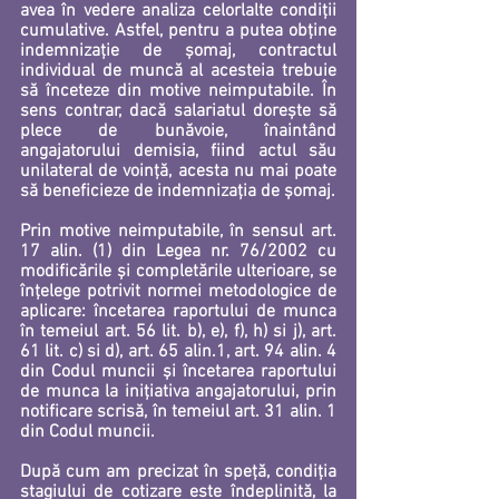
avea în vedere analiza celorlalte condiții 
cumulative. Astfel, pentru a putea obține 
indemnizație de șomaj, contractul 
individual de muncă al acesteia trebuie 
să înceteze din motive neimputabile. În 
sens contrar, dacă salariatul dorește să 
plece de bunăvoie, înaintând 
angajatorului demisia, fiind actul său 
unilateral de voință, acesta nu mai poate 
să beneficieze de indemnizația de șomaj. 
Prin motive neimputabile, în sensul art. 
17 alin. (1) din Legea nr. 76/2002 cu 
modificările și completările ulterioare, se 
înțelege potrivit normei metodologice de 
aplicare: încetarea raportului de munca 
în temeiul art. 56 lit. b), e), f), h) si j), art. 
61 lit. c) si d), art. 65 alin.1, art. 94 alin. 4 
din Codul muncii 
și încetarea raportului 
de munca la inițiativa angajatorului, prin 
notificare scrisă, în temeiul art. 31 alin. 1 
din Codul muncii. 
După cum am precizat în speță, condiția 
stagiului de cotizare este îndeplinită, la 