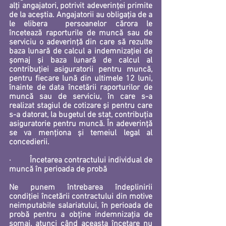
alți angajatori, potrivit adeverinței primite 
de la aceștia. Angajatorii au obligația de a 
le elibera  persoanelor cărora le 
încetează raporturile de muncă sau de 
serviciu o adeverință din care să rezulte 
baza lunară de calcul a indemnizației de 
șomaj şi baza lunară de calcul al 
contribuției asiguratorii pentru muncă, 
pentru fiecare lună din ultimele 12 luni, 
înainte de data încetării raporturilor de 
muncă sau de serviciu, în care s-a 
realizat stagiul de cotizare şi pentru care 
s-a datorat, la bugetul de stat, contribuţia 
asiguratorie pentru muncă. În adeverință 
se va menționa și temeiul legal al 
concedierii. 
·         
Încetarea contractului individual de 
muncă în perioada de probă
Ne punem întrebarea îndeplinirii 
condiției încetării contractului din motive 
neimputabile salariatului, în perioada de 
probă pentru a obține indemnizația de 
șomaj, atunci când aceasta încetare nu 