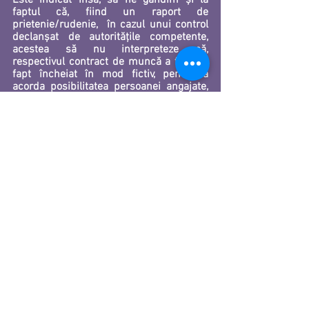
Este indicat însă, să ne gândim și la 
faptul că, fiind un raport de 
prietenie/rudenie,  în cazul unui control 
declanșat de autoritățile competente, 
acestea să nu interpreteze că, 
respectivul contract de muncă a fost de 
fapt încheiat în mod fictiv, pentru a 
acorda posibilitatea persoanei angajate, 
de a obține în mod nelegal indemnizația 
de șomaj cu atât mai mult cu cât, 
persoana în cauză ar beneficia de 
înscrierea perioadei de șomaj  și ca 
vechime în muncă pentru stabilirea 
dreptului la pensie. În cazul în care o 
asemenea interpretare ar fi realizată, pot 
deveni incidente normele de drept penal 
privind înșelăciunea sau falsul în 
declarații.
Concluzie:
Pornind de la considerentele expuse, 
persoana în speța poate beneficia de 
indemnizația de șomaj, întrucât a 