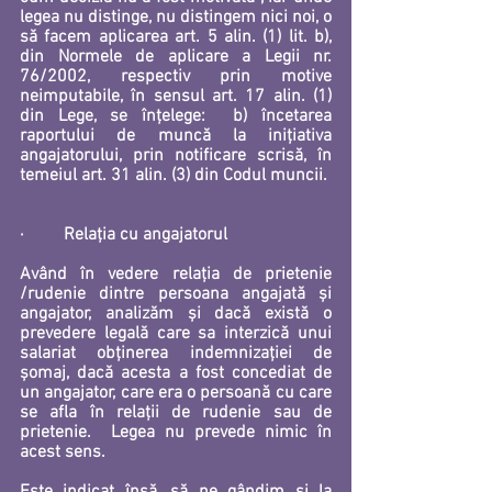
legea nu distinge, nu distingem nici noi, o 
să facem aplicarea art. 5 alin. (1) lit. b), 
din Normele de aplicare a Legii nr. 
76/2002, respectiv 
prin motive 
neimputabile, în sensul art. 17 alin. (1) 
din Lege, se înțelege:  b) încetarea 
raportului de muncă la inițiativa 
angajatorului, prin notificare scrisă, în 
temeiul art. 31 alin. (3) din Codul muncii.
·         
Relația cu angajatorul
Având în vedere relația de prietenie 
/rudenie dintre persoana angajată și 
angajator, analizăm și dacă există o 
prevedere legală care sa interzică unui 
salariat obținerea indemnizației de 
șomaj, dacă acesta a fost concediat de 
un angajator, care era o persoană cu care 
se afla în relații de rudenie sau de 
prietenie.  Legea nu prevede nimic în 
acest sens.