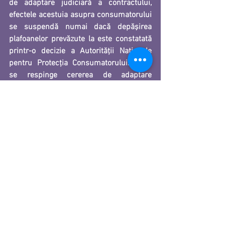
de adaptare judiciară a contractului, 
efectele acestuia asupra consumatorului 
se suspendă numai dacă depăşirea 
plafoanelor prevăzute la este constatată 
printr-o d
ecizie a Autorităţii Naţionale 
pentru Protecţia Consumatorului
. Dacă 
se respinge cererea de adaptare 
judiciară a contractului, creditorul 
financiar va putea pretinde 
dobânzi, 
comisioane, penalităţi şi alte accesorii 
ale creanţei numai dacă reclamantul a 
formulat cererea cu rea-credinţă.
De menționat este și faptul că în caz de 
nulitate absolută a 
contractului, 
repunerea în situaţia 
anterioară priveşte doar capitalul
, nu şi 
dobânzile, comisioanele, penalităţile şi 
celelalte costuri ale capitalului și 