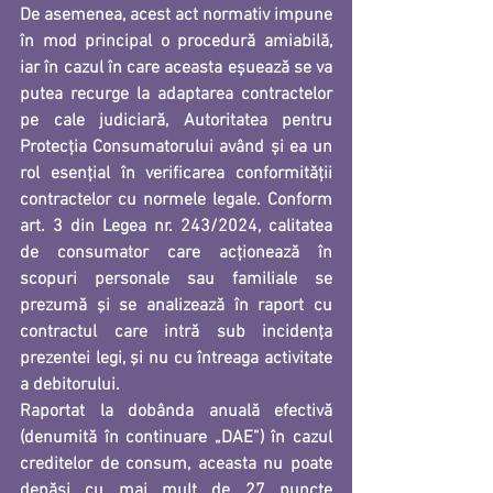
De asemenea, acest act normativ impune 
în mod principal 
o procedură amiabilă,
iar în cazul în care aceasta eșuează se va 
putea recurge 
la adaptarea contractelor 
pe cale judiciară,
Autoritatea pentru 
Protecția Consumatorului
 având și ea un 
rol esențial în verificarea conformității 
contractelor cu normele legale. Conform 
art. 3 din Legea nr. 243/2024, 
calitatea 
de consumator care acţionează în 
scopuri personale sau familiale
 se 
prezumă şi se analizează 
în raport cu 
contractul
 care intră sub incidenţa 
prezentei legi, şi nu cu întreaga activitate 
a debitorului.
Raportat la dobânda anuală efectivă 
(denumită în continuare „DAE”) în cazul 
creditelor de consum,
 aceasta 
nu poate 
depăşi cu mai mult de 27 puncte 