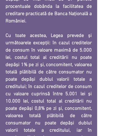
procentuale dobânda la facilitatea de 
creditare practicată de Banca Naţională a 
României.
Cu toate acestea, Legea prevede și 
următoarele
 excepții: 
în cazul
 creditelor 
de consum în valoare maximă de 5.000 
lei
, costul total al creditării 
nu poate 
depăşi 1% pe zi şi, concomitent, valoarea 
totală plătibilă de către consumator nu 
poate depăşi dublul valorii totale a 
creditului
; în cazul 
creditelor de consum 
cu valoare cuprinsă între 5.001 lei şi 
10.000 lei
, costul total al 
creditării nu 
poate depăşi 0,8% pe zi şi, concomitent, 
valoarea totală plătibilă de către 
consumator nu poate depăşi dublul 
valorii totale a creditului, 
iar în 