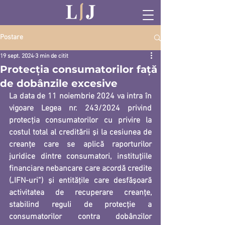
Postare
19 sept. 2024
3 min de citit
Protecția consumatorilor față
de dobânzile excesive
La data de 11 noiembrie 2024 va intra în 
vigoare 
Legea nr. 243/2024 privind 
protecţia consumatorilor cu privire la 
costul total al creditării şi la cesiunea de 
creanţe 
care se aplică raporturilor 
juridice dintre 
consumatori, instituţiile 
financiare nebancare
 care acordă credite 
(„IFN-uri”) şi 
entităţile care desfăşoară 
activitatea de recuperare creanţe
, 
stabilind 
reguli de protecţie a 
consumatorilor contra dobânzilor 