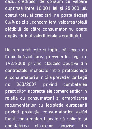
cazul
 creditelor de consum cu valoare 
cuprinsă între 10.001 lei şi 25.000 lei, 
costul total al creditării
 nu poate depăşi 
0,6% pe zi şi, concomitent, valoarea totală 
plătibilă de către consumator nu poate 
depăşi dublul valorii totale a creditului.
De remarcat este și faptul că Legea nu 
împiedică aplicarea prevederilor Legii nr. 
193/2000 privind 
clauzele abuzive
 din 
contractele încheiate între profesionişti 
şi consumatori şi nici a prevederilor Legii 
nr. 363/2007 privind 
combaterea 
practicilor incorecte
 ale comercianţilor în 
relaţia cu consumatorii şi armonizarea 
reglementărilor cu legislaţia europeană 
privind protecţia consumatorilor, astfel 
încât consumatorul poate să solicite și 
constatarea clauzelor abuzive din 