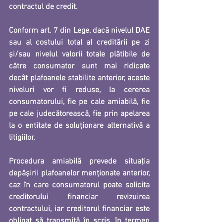
contractul de credit.
Conform art. 7 din Lege, dacă nivelul DAE 
sau al costului total al creditării pe zi 
şi/sau nivelul valorii totale plătibile de 
către consumator sunt 
mai ridicate 
decât plafoanele stabilite
 anterior, aceste 
niveluri 
vor fi reduse, la cererea 
consumatorului,
 fie pe cale amiabilă, fie 
pe cale judecătorească, fie prin apelarea 
la o entitate de soluţionare alternativă a 
litigiilor.
Procedura amiabilă
 prevede situaţia 
depăşirii plafoanelor menționate anterior, 
caz în care 
consumatorul poate solicita 
creditorului financiar revizuirea 
contractului, iar creditorul financiar este 
obligat să transmită în scris, în termen 